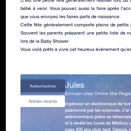
bébé à venir. Vous pouvez aussi la faire après l’
que vous envoyez les faires parts de naissance.
Cette fête généralement comporte pleins de petits
Souvent les parents préparent une petite liste de nai
lors de la Baby Shower.
Vous voilà prêts à vivre cet heureux évènement qu’est
Jules
Auteur/autrice
Écrivain chez Online Star Regis
Articles récents
Ingénieur en électronique de form
passionné par les sciences. J'ai
astronomique grâce au télescop
m'a révélé les lunes de Médicis u
mais 405 ans plus tard. Depuis,