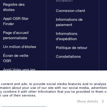
livraison
Registre des
étoiles
Connexion client
Appli OSR Star
Informations de
Finder
paiement
Page d’accueil
Informations
personnalisée
d’expédition
Un million d’étoiles
Politique de retour
Écran de veille
Constellations
OSR
Appli Voler vers les
étoiles
 content and ads, to provide social media features and to analyse
rmation about your use of our site with our social media, advertisi
 combine it with other information that you’ve provided to them o
r use of their services.
Show details
Page de presse
Déclaration de 
Apeldoorn, The Netherlands