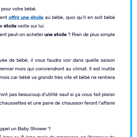
 pour votre bébé.
offrir une étoile
vent
au bébé, quoi qu’il en soit bébé
étoile
ne
veille sur lui.
une etoile
ent peut-on acheter
? Rien de plus simple
ivée de bébé, il vous faudra voir dans quelle saison
emier mois qui conviendront au climat. Il est inutile
ois car bébé va grandir très vite et bébé ne rentrera
nt pas beaucoup d’utilité sauf si ça vous fait plaisir
 chaussettes et une paire de chausson feront l’affaire
 appel un Baby Shower ?
u 7 ème ou 8 ème mois de grossesse en l’honneur du