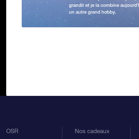
grandir et je la combine aujourd
un autre grand hobby.
OSR
Nos cadeaux