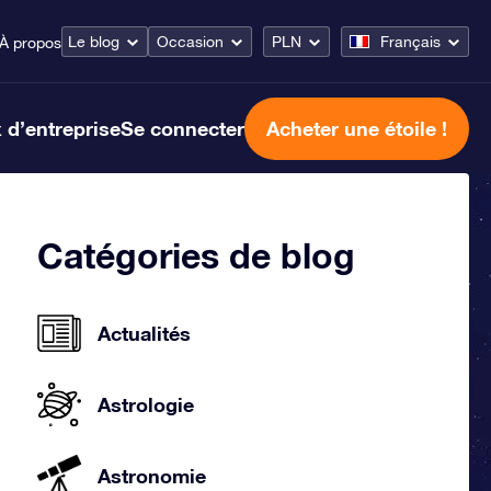
Le blog
Occasion
PLN
Français
À propos
 d’entreprise
Se connecter
Acheter une étoile !
Catégories de blog
Actualités
Astrologie
Astronomie