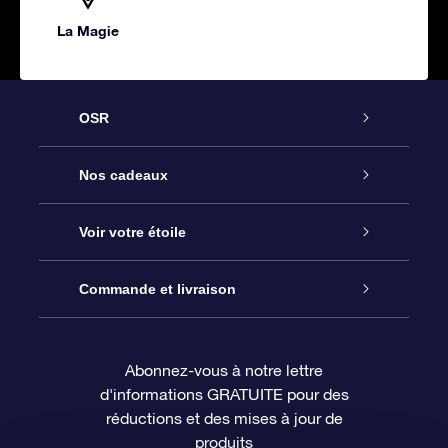
La Magie
OSR
Service
Nos cadeaux
À propos de l’OSR
Cadeau d’étoile en ligne
Voir votre étoile
Nous contacter
Coffret cadeau OSR
Registre des étoiles
Commande et livraison
Le blog
Cadeau Super Star
Appli OSR Star Finder
Connexion client
Abonnez-vous à notre lettre
d'informations GRATUITE pour des
Questions fréquemment posées
Carte cadeau OSR
Page d’accueil personnalisée
Informations de paiement
réductions et des mises à jour de
produits