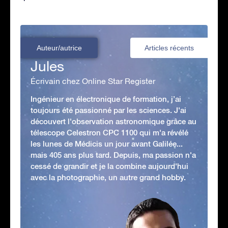
Auteur/autrice
Articles récents
Jules
Écrivain chez Online Star Register
Ingénieur en électronique de formation, j’ai
toujours été passionné par les sciences. J'ai
découvert l'observation astronomique grâce au
télescope Celestron CPC 1100 qui m'a révélé
les lunes de Médicis un jour avant Galilée...
mais 405 ans plus tard. Depuis, ma passion n'a
cessé de grandir et je la combine aujourd'hui
avec la photographie, un autre grand hobby.