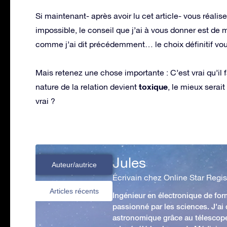
Si maintenant- après avoir lu cet article- vous réali
impossible, le conseil que j’ai à vous donner est de 
comme j’ai dit précédemment… le choix définitif vous
Mais retenez une chose importante : C’est vrai qu’il 
toxique
nature de la relation devient
, le mieux serait 
vrai ?
Jules
Auteur/autrice
Écrivain chez Online Star Regis
Articles récents
Ingénieur en électronique de form
passionné par les sciences. J'ai
astronomique grâce au télescop