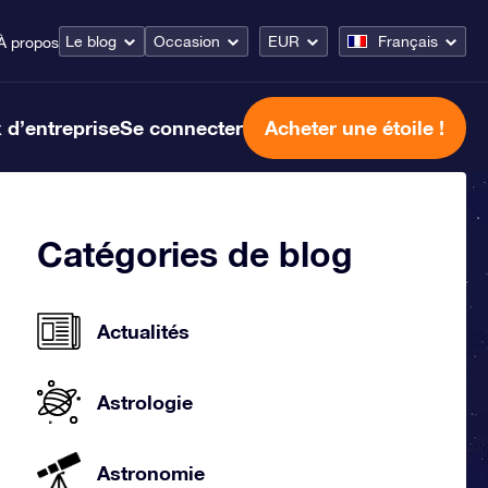
Le blog
Occasion
EUR
Français
À propos
 d’entreprise
Se connecter
Acheter une étoile !
Catégories de blog
Actualités
Astrologie
Astronomie