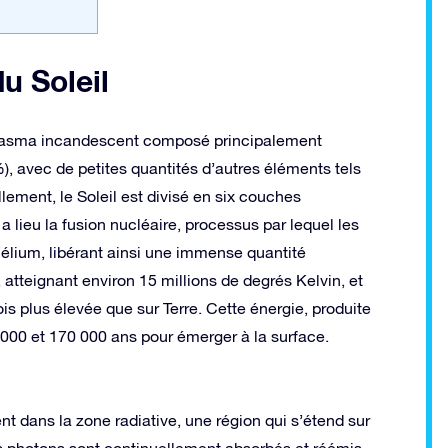
u Soleil
 plasma incandescent composé principalement
), avec de petites quantités d’autres éléments tels
llement, le Soleil est divisé en six couches
 a lieu la fusion nucléaire, processus par lequel les
élium, libérant ainsi une immense quantité
atteignant environ 15 millions de degrés Kelvin, et
fois plus élevée que sur Terre. Cette énergie, produite
 000 et 170 000 ans pour émerger à la surface.
t dans la zone radiative, une région qui s’étend sur
es photons sont continuellement absorbés et réémis