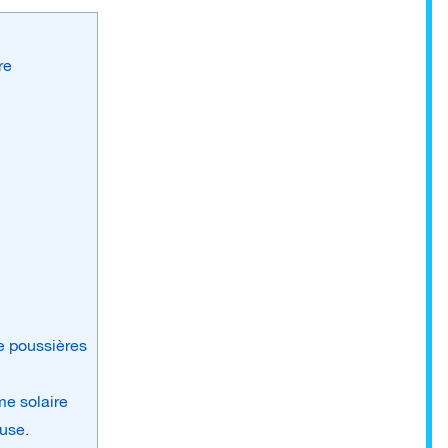
re
e poussières
me solaire
euse.