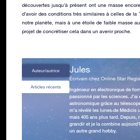
découvertes jusqu’à présent ont une masse encore
d’avoir des conditions très similaires à celles de l
notre planète, mais à une étoile de faible masse a
projet de concrétiser cela dans un avenir proche.
Jules
Auteur/autrice
Écrivain chez Online Star Regis
Articles récents
Ingénieur en électronique de form
passionné par les sciences. J'ai
astronomique grâce au télescop
m'a révélé les lunes de Médicis u
mais 405 ans plus tard. Depuis,
grandir et je la combine aujourd
un autre grand hobby.