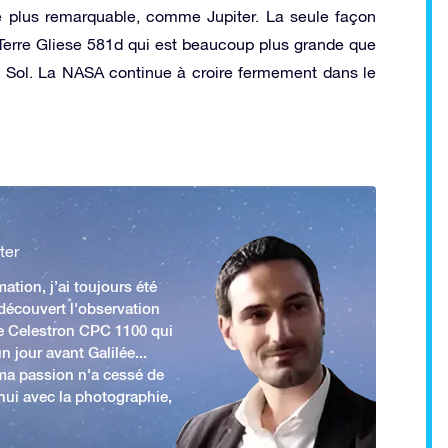
 plus remarquable, comme Jupiter. La seule façon
a Terre Gliese 581d qui est beaucoup plus grande que
u Sol. La NASA continue à croire fermement dans le
ter
ation, j’ai toujours été
 découvert l'observation
e Celestron CPC 1100 qui
n jour avant Galilée...
 ma passion n'a cessé de
'hui avec la photographie,