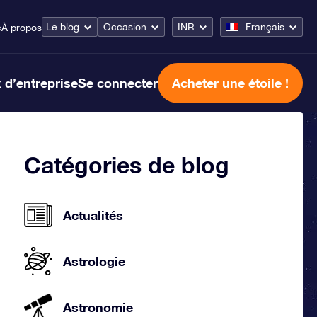
Le blog
Occasion
INR
Français
e
À propos
 d’entreprise
Se connecter
Acheter une étoile !
Catégories de blog
Actualités
Astrologie
Astronomie