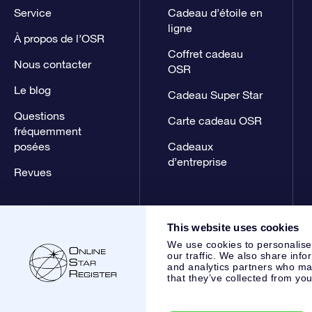
Service
Cadeau d’étoile en
ligne
À propos de l’OSR
Coffret cadeau
Nous contacter
OSR
Le blog
Cadeau Super Star
Questions
Carte cadeau OSR
fréquemment
posées
Cadeaux
d’entreprise
Revues
This website uses cookies
We use cookies to personalise
our traffic. We also share info
and analytics partners who may
that they’ve collected from you
Online Star Register BV
- Laan van de Maagd 83, 7324 BT 