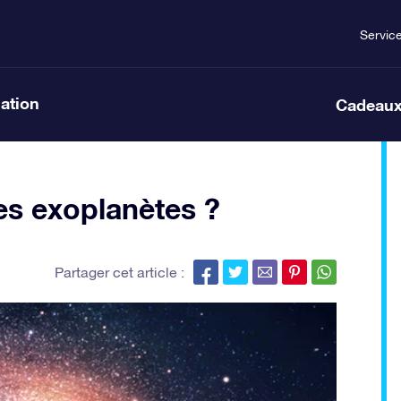
Servic
lation
Cadeaux
les exoplanètes ?
Partager cet article :