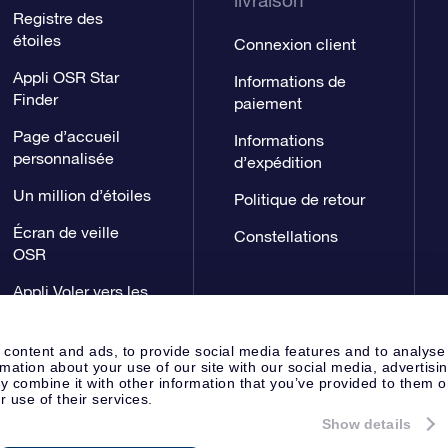
livraison
Registre des
étoiles
Connexion client
Appli OSR Star
Informations de
Finder
paiement
Page d’accueil
Informations
personnalisée
d’expédition
Un million d’étoiles
Politique de retour
Écran de veille
Constellations
OSR
Appli Voler vers les
étoiles
 content and ads, to provide social media features and to analyse
rmation about your use of our site with our social media, advertisi
 combine it with other information that you’ve provided to them o
r use of their services.
Show details
Page de presse
Déclaration de 
Apeldoorn, The Netherlands