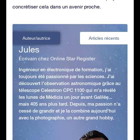
concrétiser cela dans un avenir proche.
Auteur/autrice
Articles récents
Jules
Écrivain chez Online Star Register
Ingénieur en électronique de formation, j’ai
toujours été passionné par les sciences. J'ai
découvert l'observation astronomique grâce au
télescope Celestron CPC 1100 qui m'a révélé
les lunes de Médicis un jour avant Galilée...
mais 405 ans plus tard. Depuis, ma passion n'a
cessé de grandir et je la combine aujourd'hui
avec la photographie, un autre grand hobby.