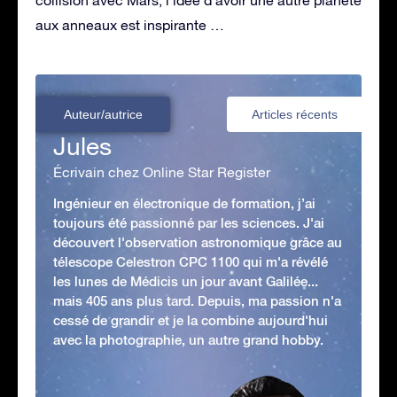
aux anneaux est inspirante …
Auteur/autrice
Articles récents
Jules
Écrivain chez Online Star Register
Ingénieur en électronique de formation, j’ai
toujours été passionné par les sciences. J'ai
découvert l'observation astronomique grâce au
télescope Celestron CPC 1100 qui m'a révélé
les lunes de Médicis un jour avant Galilée...
mais 405 ans plus tard. Depuis, ma passion n'a
cessé de grandir et je la combine aujourd'hui
avec la photographie, un autre grand hobby.