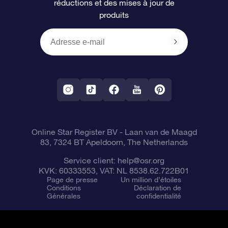
réductions et des mises à jour de
produits
Revues
Cadeaux d’entreprise
Un million d’étoiles
Informations d’expédition
Écran de veille OSR
Politique de retour
Appli Voler vers les étoiles
Constellations
Online Star Register BV
- Laan van de Maagd
83, 7324 BT Apeldoorn, The Netherlands
Service client:
help@osr.org
KVK: 60333553, VAT: NL 8538.62.722B01
Page de presse
Un million d’étoiles
Conditions
Déclaration de
Générales
confidentialité