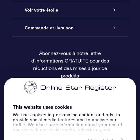
À propos de l’OSR
Cadeau d’étoile en ligne
Voir votre étoile
Nous contacter
Coffret cadeau OSR
Registre des étoiles
Commande et livraison
Le blog
Cadeau Super Star
Appli OSR Star Finder
Connexion client
Abonnez-vous à notre lettre
d'informations GRATUITE pour des
Questions fréquemment posées
Carte cadeau OSR
Page d’accueil personnalisée
Informations de paiement
réductions et des mises à jour de
produits
Revues
Cadeaux d’entreprise
Un million d’étoiles
Informations d’expédition
Écran de veille OSR
Politique de retour
This website uses cookies
We use cookies to personalise content and ads, to
Appli Voler vers les étoiles
Constellations
provide social media features and to analyse our
traffic. We also share information about your use of
our site with our social media, advertising and
analytics partners who may combine it with other
information that you’ve provided to them or that