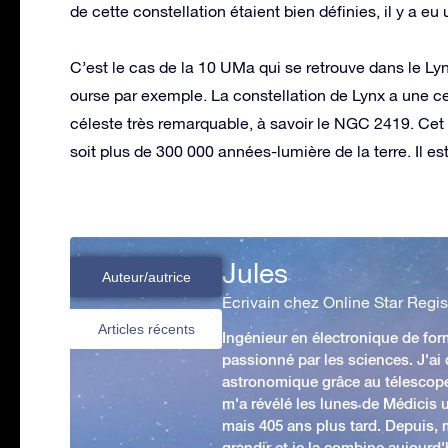
de cette constellation étaient bien définies, il y a e
C’est le cas de la 10 UMa qui se retrouve dans le Ly
ourse par exemple. La constellation de Lynx a une ce
céleste très remarquable, à savoir le NGC 2419. Cet 
soit plus de 300 000 années-lumière de la terre. Il e
Jules
Auteur/autrice
Écrivain chez Online Star Regis
Articles récents
Ingénieur en électronique de form
passionné par les sciences. J'ai
astronomique grâce au télescop
m'a révélé les lunes de Médicis u
mais 405 ans plus tard. Depuis,
grandir et je la combine aujourd