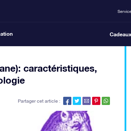
Servic
lation
Cadeaux
ane): caractéristiques,
ologie
Partager cet article :