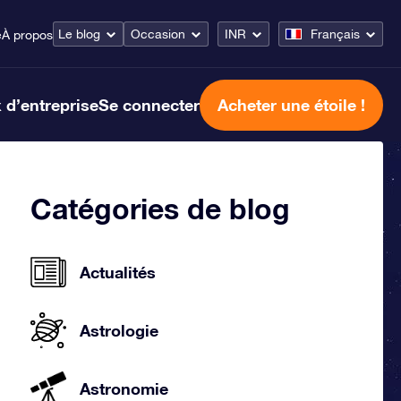
Le blog
Occasion
INR
Français
e
À propos
 d’entreprise
Se connecter
Acheter une étoile !
Catégories de blog
Actualités
Astrologie
Astronomie