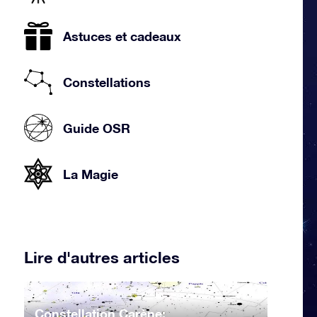
Astuces et cadeaux
Constellations
Guide OSR
La Magie
Lire d'autres articles
Constellation Carène: