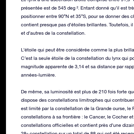
présentée est de 545 deg ². Entant donné qu’il est très
positionner entre 90°N et 35°S, pour se donner des c
contient presque pas d’étoiles brillantes. Toutefois, i
et d’autres de la constellation.
L’étoile qui peut être considérée comme la plus brilla
C’est la seule étoile de la constellation du lynx qui 
magnitude apparente de 3,14 et sa distance par rappo
années-lumière.
De même, sa luminosité est plus de 210 fois forte que
dispose des constellations limitrophes qui contribuent à
est limité par la constellation de la Grande ourse, le 
constellations à sa frontière : le Cancer, le Cocher e
constellations officielles et contient près d’une diza
28
constellation sur un total de 88 qui ont été recen
e