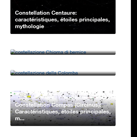
Constellation Centaure:
caractéristiques, étoiles principales,
mythologie
Constellation Chevelure de
Bérénices: caractéristiques, étoiles
princip...
Constellation Columba:
Caractéristiques, étoiles principales,
mythologie�...
Constellation Compas (Circinus):
Caractéristiques, étoiles principales,
m...