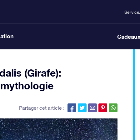
Service
lation
Cadeaux
lis (Girafe):
, mythologie
Partager cet article :