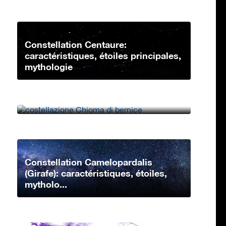
Constellation Centaure:
caractéristiques, étoiles principales,
mythologie
Constellation Chevelure de
Bérénices: caractéristiques, étoiles
princip...
Constellation Camelopardalis
(Girafe): caractéristiques, étoiles,
mytholo...