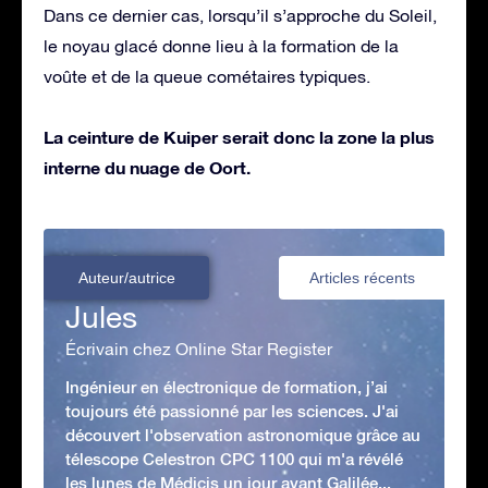
Dans ce dernier cas, lorsqu’il s’approche du Soleil,
le noyau glacé donne lieu à la formation de la
voûte et de la queue cométaires typiques.
La ceinture de Kuiper serait donc la zone la plus
interne du nuage de Oort.
Auteur/autrice
Articles récents
Jules
Écrivain chez Online Star Register
Ingénieur en électronique de formation, j’ai
toujours été passionné par les sciences. J'ai
découvert l'observation astronomique grâce au
télescope Celestron CPC 1100 qui m'a révélé
les lunes de Médicis un jour avant Galilée...