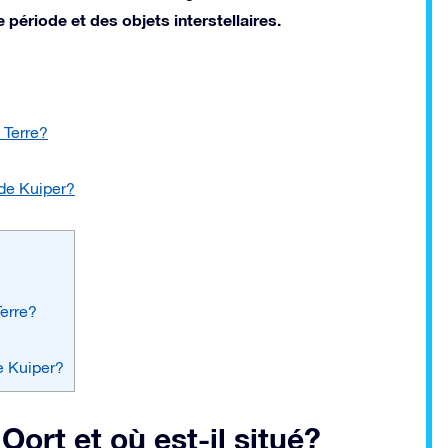
période et des objets interstellaires.
 Terre?
 de Kuiper?
Terre?
e Kuiper?
ort et où est-il situé?