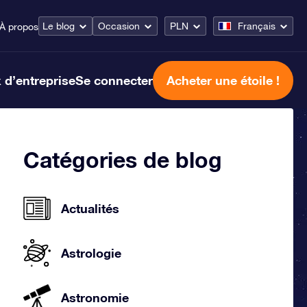
Le blog
Occasion
PLN
Français
À propos
 d’entreprise
Se connecter
Acheter une étoile !
Catégories de blog
Actualités
Astrologie
Astronomie