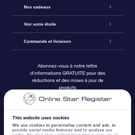
Service
Nos cadeaux
À propos de l’OSR
Cadeau d’étoile en ligne
Voir votre étoile
Nous contacter
Coffret cadeau OSR
Registre des étoiles
Commande et livraison
Le blog
Cadeau Super Star
Appli OSR Star Finder
Connexion client
Abonnez-vous à notre lettre
d'informations GRATUITE pour des
Questions fréquemment posées
Carte cadeau OSR
Page d’accueil personnalisée
Informations de paiement
réductions et des mises à jour de
produits
Revues
Cadeaux d’entreprise
Un million d’étoiles
Informations d’expédition
Écran de veille OSR
Politique de retour
This website uses cookies
We use cookies to personalise content and ads, to
Appli Voler vers les étoiles
Constellations
provide social media features and to analyse our
traffic. We also share information about your use of