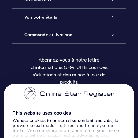
À propos de l’OSR
Cadeau d’étoile en ligne
Voir votre étoile
Nous contacter
Coffret cadeau OSR
Registre des étoiles
Commande et livraison
Le blog
Cadeau Super Star
Appli OSR Star Finder
Connexion client
Abonnez-vous à notre lettre
d'informations GRATUITE pour des
Questions fréquemment posées
Carte cadeau OSR
Page d’accueil personnalisée
Informations de paiement
réductions et des mises à jour de
produits
Revues
Cadeaux d’entreprise
Un million d’étoiles
Informations d’expédition
Écran de veille OSR
Politique de retour
This website uses cookies
We use cookies to personalise content and ads, to
Appli Voler vers les étoiles
Constellations
provide social media features and to analyse our
traffic. We also share information about your use of
our site with our social media, advertising and