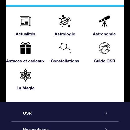
Actualités
Astrologie
Astronomie
Astuces et cadeaux
Constellations
Guide OSR
La Magie
OSR
Service
Nos cadeaux