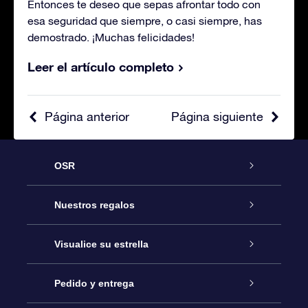
Entonces te deseo que sepas afrontar todo con
esa seguridad que siempre, o casi siempre, has
demostrado. ¡Muchas felicidades!
Leer el artículo completo
Página anterior
Página siguiente
OSR
Atención
Nuestros regalos
Contáctanos
Regalo Estrella Online
Visualice su estrella
Blog
Paquete de Regalo OSR
Registro estelar
Pedido y entrega