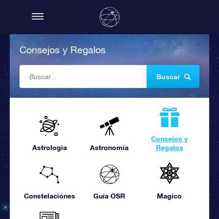
Consejos y Regalos
Buscar
Consejos y
Astrologia
Astronomía
Regalos
Constelaciónes
Guía OSR
Magico