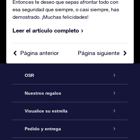
Entonces te deseo que sepas afrontar todo con
esa seguridad que siempre, o casi siempre, has
demostrado. ¡Muchas felicidades!
Leer el artículo completo
Página anterior
Página siguiente
OSR
Atención
Nuestros regalos
Contáctanos
Regalo Estrella Online
Visualice su estrella
Blog
Paquete de Regalo OSR
Registro estelar
Pedido y entrega