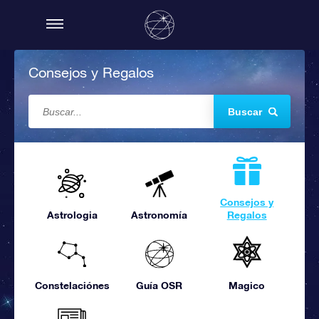
Consejos y Regalos
Buscar
Consejos y
Astrologia
Astronomía
Regalos
Constelaciónes
Guía OSR
Magico