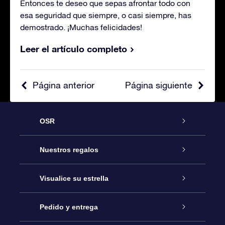
Entonces te deseo que sepas afrontar todo con
esa seguridad que siempre, o casi siempre, has
demostrado. ¡Muchas felicidades!
Leer el artículo completo
Página anterior
Página siguiente
OSR
Atención
Nuestros regalos
Contáctanos
Regalo Estrella Online
Visualice su estrella
Blog
Paquete de Regalo OSR
Registro estelar
Pedido y entrega