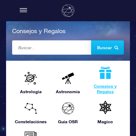
Consejos y Regalos
Buscar
Consejos y
Astrologia
Astronomía
Regalos
Constelaciónes
Guía OSR
Magico