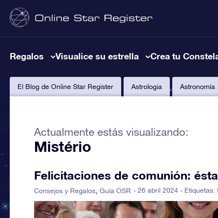
Regalos
Visualice su estrella
Crea tu Constel
El Blog de Online Star Register
Astrologia
Astronomía
Actualmente estás visualizando:
Mistério
Felicitaciones de comunión: ést
- 26 abril 2024 - Etiquetas:
Consejos y Regalos
Guía OSR