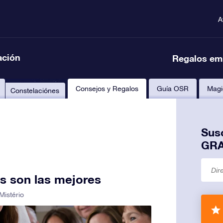
A
ación
Regalos em
Consejos y Regalos
Guía OSR
Magi
Constelaciónes
Susc
GRA
as son las mejores
Mistério