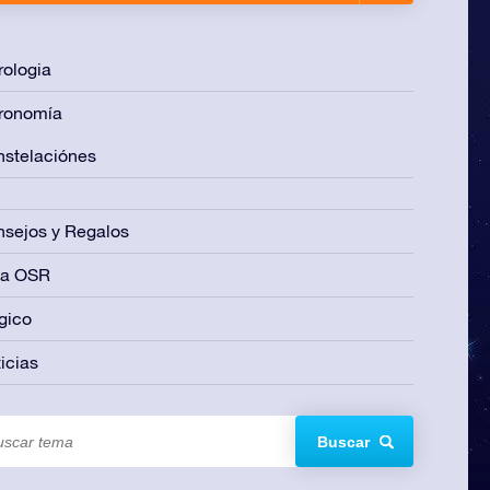
rologia
ronomía
stelaciónes
sejos y Regalos
ía OSR
gico
icias
Buscar