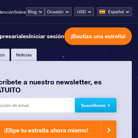
Blog
Ocasión
USD
Español
tención
Sobre
presariales
Iniciar sesión
¡Bautiza una estrella!
co
Noticias
ríbete a nuestro newsletter, es
TUITO
Suscríbeme
¡Elige tu estrella ahora mismo!