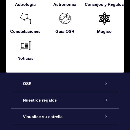
Astrologia
Astronomía
Consejos y Regalos
Constelaciónes
Guía OSR
Magico
Noticias
OSR
Atención
Nuestros regalos
Contáctanos
Regalo Estrella Online
Visualice su estrella