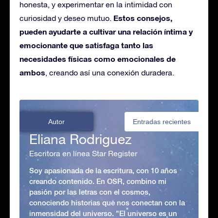
honesta, y experimentar en la intimidad con
Estos consejos,
curiosidad y deseo mutuo.
pueden ayudarte a cultivar una relación íntima y
emocionante que satisfaga tanto las
necesidades físicas como emocionales de
ambos
, creando así una conexión duradera.
Autor
Entradas recientes
Eliana Rodriguez
Escritora en línea Star Register
Soy apasionada de la escritura, con 10 años
creando contenido. En OSR, combino mi
pasión por las letras con el cosmos,
conociendo historias que nos conectan con la
inmensidad del universo. "El universo es un