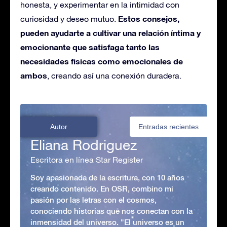
honesta, y experimentar en la intimidad con
Estos consejos,
curiosidad y deseo mutuo.
pueden ayudarte a cultivar una relación íntima y
emocionante que satisfaga tanto las
necesidades físicas como emocionales de
ambos
, creando así una conexión duradera.
Autor
Entradas recientes
Eliana Rodriguez
Escritora en línea Star Register
Soy apasionada de la escritura, con 10 años
creando contenido. En OSR, combino mi
pasión por las letras con el cosmos,
conociendo historias que nos conectan con la
inmensidad del universo. "El universo es un