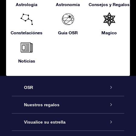
Astrologia
Astronomía
Consejos y Regalos
Constelaciónes
Guía OSR
Magico
Noticias
OSR
Atención
Nuestros regalos
Contáctanos
Regalo Estrella Online
Visualice su estrella