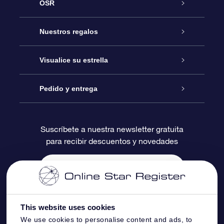
OSR
Atención
Nuestros regalos
Contáctanos
Regalo Estrella Online
Visualice su estrella
Blog
Paquete de Regalo OSR
Registro estelar
Pedido y entrega
Preguntas Más Frecuentes
Regalo Súper Estrella
Aplicación de Búsqueda de Estrella
Acceso clientes
Suscríbete a nuestra newsletter gratuita
para recibir descuentos y novedades
Reseñas
Tarjeta de Regalo OSR
Página de Estrella Personalizada
Información de Pago
Regalos empresariales
Un Millón de Estrellas
Información de Envío
Salvaestrellas OSR
Política de devolución
This website uses cookies
We use cookies to personalise content and ads, to