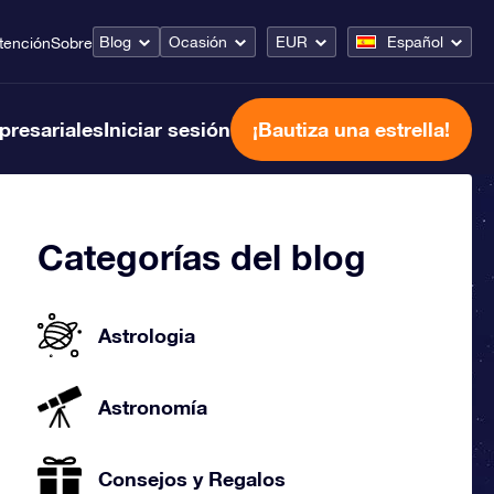
Blog
Ocasión
EUR
Español
tención
Sobre
presariales
Iniciar sesión
¡Bautiza una estrella!
Categorías del blog
Astrologia
Astronomía
Consejos y Regalos