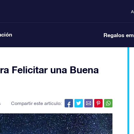
A
ación
Regalos em
a Felicitar una Buena
s
Compartir este artículo: