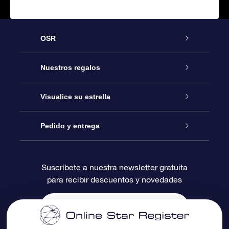
OSR
Atención
Nuestros regalos
Contáctanos
Regalo Estrella Online
Visualice su estrella
Blog
Paquete de Regalo OSR
Registro estelar
Pedido y entrega
Preguntas Más Frecuentes
Regalo Súper Estrella
Aplicación de Búsqueda de Estrella
Acceso clientes
Suscríbete a nuestra newsletter gratuita
para recibir descuentos y novedades
Reseñas
Tarjeta de Regalo OSR
Página de Estrella Personalizada
Información de Pago
Regalos empresariales
Un Millón de Estrellas
Información de Envío