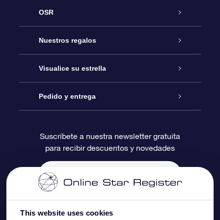
OSR
Atención
Nuestros regalos
Contáctanos
Regalo Estrella Online
Visualice su estrella
Blog
Paquete de Regalo OSR
Registro estelar
Pedido y entrega
Preguntas Más Frecuentes
Regalo Súper Estrella
Aplicación de Búsqueda de Estrella
Acceso clientes
Suscríbete a nuestra newsletter gratuita
para recibir descuentos y novedades
Reseñas
Tarjeta de Regalo OSR
Página de Estrella Personalizada
Información de Pago
Regalos empresariales
Un Millón de Estrellas
Información de Envío
Salvaestrellas OSR
Política de devolución
This website uses cookies