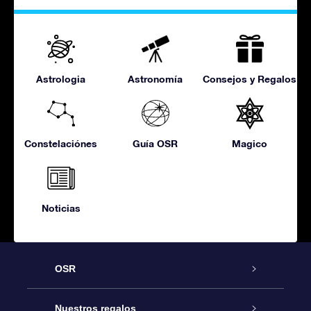
Astrologia
Astronomía
Consejos y Regalos
Constelaciónes
Guía OSR
Magico
Noticias
OSR
Atención
Nuestros regalos