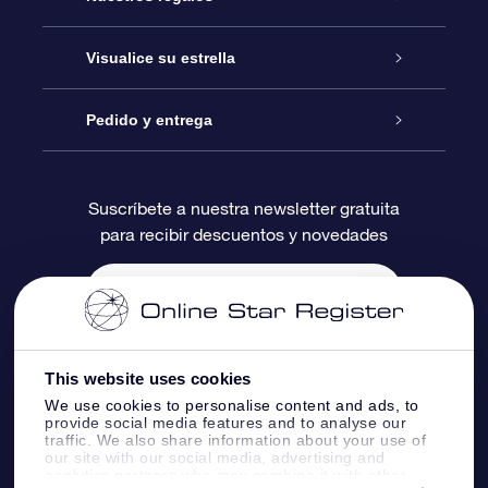
Contáctanos
Regalo Estrella Online
Visualice su estrella
Blog
Paquete de Regalo OSR
Registro estelar
Pedido y entrega
Preguntas Más Frecuentes
Regalo Súper Estrella
Aplicación de Búsqueda de Estrella
Acceso clientes
Suscríbete a nuestra newsletter gratuita
para recibir descuentos y novedades
Reseñas
Tarjeta de Regalo OSR
Página de Estrella Personalizada
Información de Pago
Regalos empresariales
Un Millón de Estrellas
Información de Envío
Salvaestrellas OSR
Política de devolución
This website uses cookies
We use cookies to personalise content and ads, to
provide social media features and to analyse our
Aplicación de RV Llévame a las estrellas
Constelaciones
traffic. We also share information about your use of
our site with our social media, advertising and
analytics partners who may combine it with other
Online Star Register BV
- Laan van de Maagd