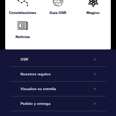
Constelaciónes
Guía OSR
Magico
Noticias
OSR
Atención
Nuestros regalos
Contáctanos
Regalo Estrella Online
Visualice su estrella
Blog
Paquete de Regalo OSR
Registro estelar
Pedido y entrega