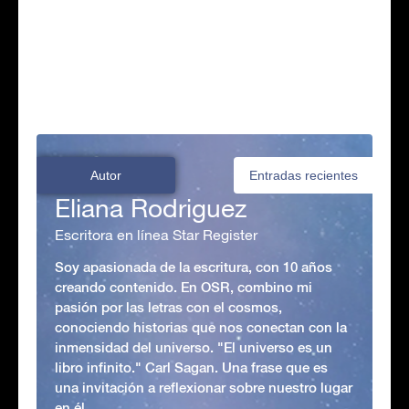
Autor
Entradas recientes
Eliana Rodriguez
Escritora en línea Star Register
Soy apasionada de la escritura, con 10 años
creando contenido. En OSR, combino mi
pasión por las letras con el cosmos,
conociendo historias que nos conectan con la
inmensidad del universo. "El universo es un
libro infinito." Carl Sagan. Una frase que es
una invitación a reflexionar sobre nuestro lugar
en él.