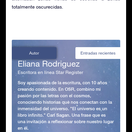
totalmente oscurecidas.
Autor
Entradas recientes
Eliana Rodriguez
Escritora en línea Star Register
Soy apasionada de la escritura, con 10 años
creando contenido. En OSR, combino mi
pasión por las letras con el cosmos,
conociendo historias que nos conectan con la
inmensidad del universo. "El universo es un
libro infinito." Carl Sagan. Una frase que es
una invitación a reflexionar sobre nuestro lugar
en él.