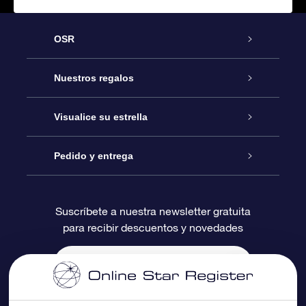
OSR
Atención
Nuestros regalos
Contáctanos
Regalo Estrella Online
Visualice su estrella
Blog
Paquete de Regalo OSR
Registro estelar
Pedido y entrega
Preguntas Más Frecuentes
Regalo Súper Estrella
Aplicación de Búsqueda de Estrella
Acceso clientes
Suscríbete a nuestra newsletter gratuita
para recibir descuentos y novedades
Reseñas
Tarjeta de Regalo OSR
Página de Estrella Personalizada
Información de Pago
Regalos empresariales
Un Millón de Estrellas
Información de Envío