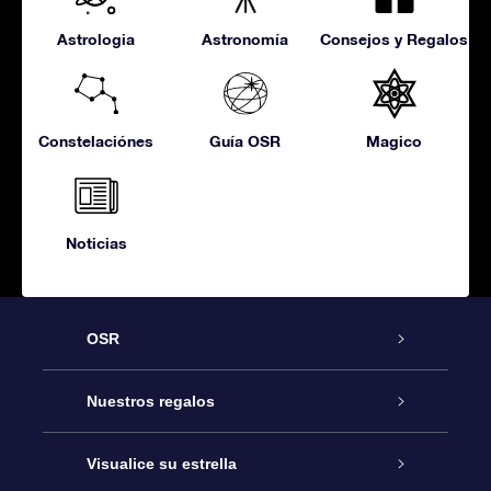
Astrologia
Astronomía
Consejos y Regalos
Constelaciónes
Guía OSR
Magico
Noticias
OSR
Atención
Nuestros regalos
Contáctanos
Regalo Estrella Online
Visualice su estrella