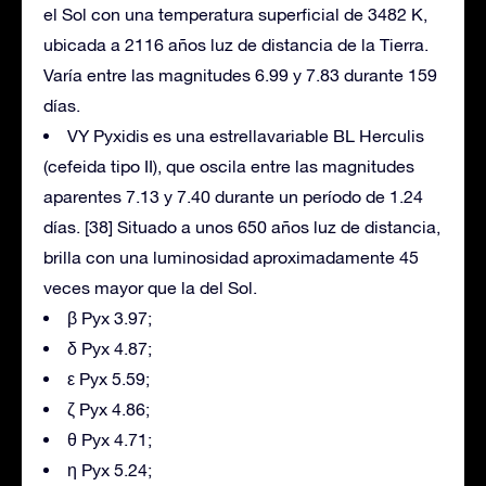
el Sol con una temperatura superficial de 3482 K,
ubicada a 2116 años luz de distancia de la Tierra.
Varía entre las magnitudes 6.99 y 7.83 durante 159
días.
VY Pyxidis es una estrellavariable BL Herculis
(cefeida tipo II), que oscila entre las magnitudes
aparentes 7.13 y 7.40 durante un período de 1.24
días. [38] Situado a unos 650 años luz de distancia,
brilla con una luminosidad aproximadamente 45
veces mayor que la del Sol.
β Pyx 3.97;
δ Pyx 4.87;
ε Pyx 5.59;
ζ Pyx 4.86;
θ Pyx 4.71;
η Pyx 5.24;