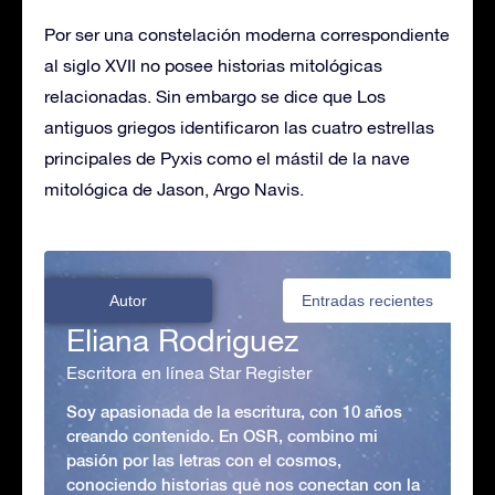
Por ser una constelación moderna correspondiente
al siglo XVII no posee historias mitológicas
relacionadas. Sin embargo se dice que Los
antiguos griegos identificaron las cuatro estrellas
principales de Pyxis como el mástil de la nave
mitológica de Jason, Argo Navis.
Autor
Entradas recientes
Eliana Rodriguez
Escritora en línea Star Register
Soy apasionada de la escritura, con 10 años
creando contenido. En OSR, combino mi
pasión por las letras con el cosmos,
conociendo historias que nos conectan con la