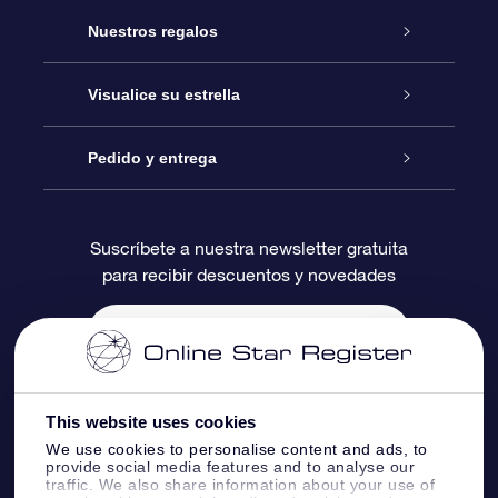
Atención
Nuestros regalos
Contáctanos
Regalo Estrella Online
Visualice su estrella
Blog
Paquete de Regalo OSR
Registro estelar
Pedido y entrega
Preguntas Más Frecuentes
Regalo Súper Estrella
Aplicación de Búsqueda de Estrella
Acceso clientes
Suscríbete a nuestra newsletter gratuita
para recibir descuentos y novedades
Reseñas
Tarjeta de Regalo OSR
Página de Estrella Personalizada
Información de Pago
Regalos empresariales
Un Millón de Estrellas
Información de Envío
Salvaestrellas OSR
Política de devolución
This website uses cookies
We use cookies to personalise content and ads, to
provide social media features and to analyse our
Aplicación de RV Llévame a las estrellas
Constelaciones
traffic. We also share information about your use of