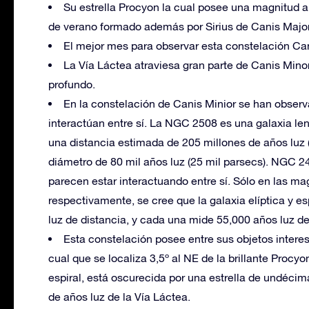
Su estrella Procyon la cual posee una magnitud a
de verano formado además por Sirius de Canis Major 
El mejor mes para observar esta constelación Can
La Vía Láctea atraviesa gran parte de Canis Mino
profundo.
En la constelación de Canis Minior se han observa
interactúan entre sí. La NGC 2508 es una galaxia len
una distancia estimada de 205 millones de años luz 
diámetro de 80 mil años luz (25 mil parsecs). NGC 2
parecen estar interactuando entre sí. Sólo en las m
respectivamente, se cree que la galaxia elíptica y 
luz de distancia, y cada una mide 55,000 años luz d
Esta constelación posee entre sus objetos intere
cual que se localiza 3,5º al NE de la brillante Procyon
espiral, está oscurecida por una estrella de undéci
de años luz de la Vía Láctea.