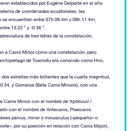
fueron establecidos por Eugène Delporte en el año
sistema de coordenadas ecuatoriales, las
s se encuentran entre 07h 06.4m y 08h 11.4m,
tre 13.22 ° y -0.36 °.
breviatura de tres letras de la constelación,
ron a Canis Minor como una constelación, pero
l archipiélago de Tuamotu era conocido como Hiro,
dos estrellas más brillantes que la cuarta magnitud,
0.34, y Gomeisa (Beta Canis Minoris), con una
 de Canis Minior con el nombre de προκυων /
l latín con el nombre de Antecanis, Praecanis
mbres parvus, minor o minusculus («pequeño» o
orte», por su posición en relación con Canis Major),