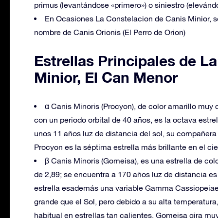
primus (levantándose «primero») o siniestro (elevánd
En Ocasiones La Constelacion de Canis Minior, s
nombre de Canis Orionis (El Perro de Orion)
Estrellas Principales de L
Minior, El Can Menor
α Canis Minoris (Procyon), de color amarillo muy c
con un periodo orbital de 40 años, es la octava estre
unos 11 años luz de distancia del sol, su compañer
Procyon es la séptima estrella más brillante en el c
β Canis Minoris (Gomeisa), es una estrella de co
de 2,89; se encuentra a 170 años luz de distancia e
estrella esademás una variable Gamma Cassiopeiae.
grande que el Sol, pero debido a su alta temperatur
habitual en estrellas tan calientes, Gomeisa gira muy