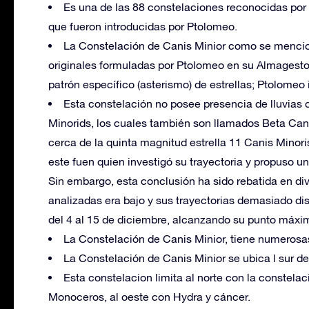
Es una de las 88 constelaciones reconocidas por
que fueron introducidas por Ptolomeo.
La Constelación de Canis Minior como se mencio
originales formuladas por Ptolomeo en su Almagesto d
patrón específico (asterismo) de estrellas; Ptolomeo i
Esta constelación no posee presencia de lluvias
Minorids, los cuales también son llamados Beta Canis
cerca de la quinta magnitud estrella 11 Canis Minori
este fuen quien investigó su trayectoria y propuso u
Sin embargo, esta conclusión ha sido rebatida en di
analizadas era bajo y sus trayectorias demasiado di
del 4 al 15 de diciembre, alcanzando su punto máxim
La Constelación de Canis Minior, tiene numerosa
La Constelación de Canis Minior se ubica l sur de 
Esta constelacion limita al norte con la constela
Monoceros, al oeste con Hydra y cáncer.