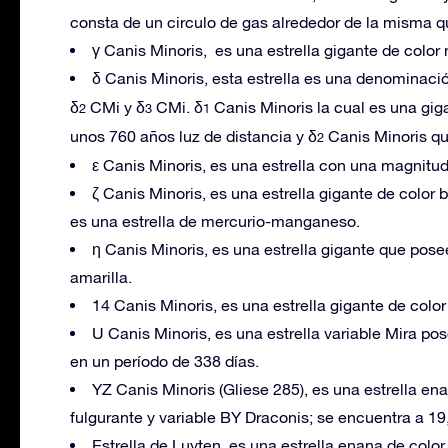
consta de un circulo de gas alrededor de la misma 
γ Canis Minoris, es una estrella gigante de colo
δ Canis Minoris, esta estrella es una denominación
δ
CMi y δ
CMi. δ
Canis Minoris la cual es una gig
2
3
1
unos 760 años luz de distancia y δ
Canis Minoris que
2
ε Canis Minoris, es una estrella con una magnitud
ζ Canis Minoris, es una estrella gigante de colo
es una estrella de mercurio-manganeso.
η Canis Minoris, es una estrella gigante que pos
amarilla.
14 Canis Minoris, es una estrella gigante de colo
U Canis Minoris, es una estrella variable Mira po
en un período de 338 días.
YZ Canis Minoris (Gliese 285), es una estrella enan
fulgurante y variable BY Draconis; se encuentra a 19
Estrella de Luyten, es una estrella enana de color