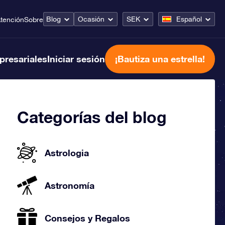
Blog
Ocasión
SEK
Español
tención
Sobre
presariales
Iniciar sesión
¡Bautiza una estrella!
Categorías del blog
Astrologia
Astronomía
Consejos y Regalos