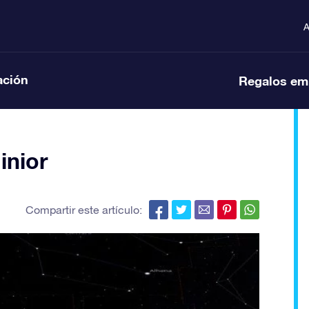
A
ación
Regalos em
inior
Compartir este artículo: