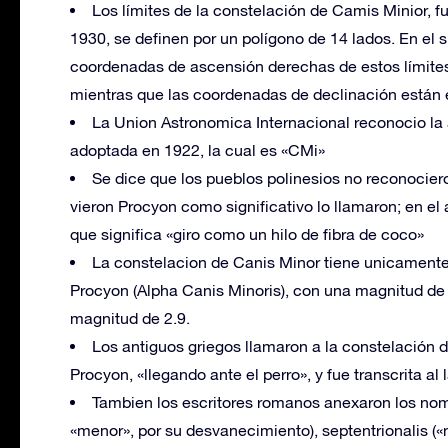
Los límites de la constelación de Camis Minior, 
1930, se definen por un polígono de 14 lados. En el 
coordenadas de ascensión derechas de estos límite
mientras que las coordenadas de declinación están en
La Union Astronomica Internacional reconocio la a
adoptada en 1922, la cual es «CMi»
Se dice que los pueblos polinesios no reconocie
vieron Procyon como significativo lo llamaron; en e
que significa «giro como un hilo de fibra de coco»
La constelacion de Canis Minor tiene unicamente 
Procyon (Alpha Canis Minoris), con una magnitud de 
magnitud de 2.9.
Los antiguos griegos llamaron a la constelación
Procyon, «llegando ante el perro», y fue transcrita a
Tambien los escritores romanos anexaron los no
«menor», por su desvanecimiento), septentrionalis («n