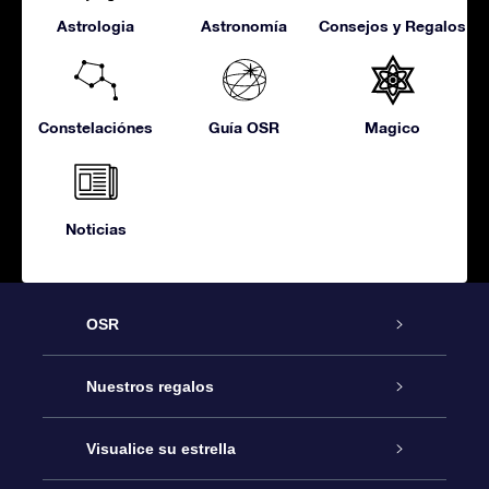
Astrologia
Astronomía
Consejos y Regalos
Constelaciónes
Guía OSR
Magico
Noticias
OSR
Atención
Nuestros regalos
Contáctanos
Regalo Estrella Online
Visualice su estrella