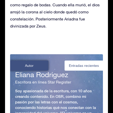
como regalo de bodas. Cuando ella murió, el dios
arrojó la corona al cielo donde quedó como
constelación. Posteriormente Ariadna fue
divinizada por Zeus.
Autor
Entradas recientes
Eliana Rodriguez
Escritora en línea Star Register
Soy apasionada de la escritura, con 10 años
creando contenido. En OSR, combino mi
pasión por las letras con el cosmos,
conociendo historias que nos conectan con la