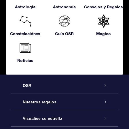
Astrologia
Astronomía
Consejos y Regalos
Constelaciónes
Guía OSR
Magico
Noticias
OSR
Atención
Nuestros regalos
Contáctanos
Regalo Estrella Online
Visualice su estrella