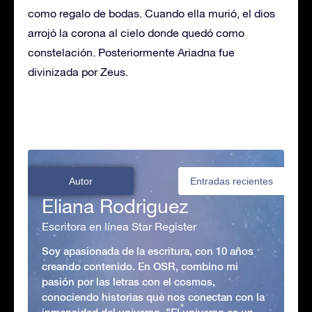
como regalo de bodas. Cuando ella murió, el dios
arrojó la corona al cielo donde quedó como
constelación. Posteriormente Ariadna fue
divinizada por Zeus.
Autor
Entradas recientes
Eliana Rodriguez
Escritora en línea Star Register
Soy apasionada de la escritura, con 10 años
creando contenido. En OSR, combino mi
pasión por las letras con el cosmos,
conociendo historias que nos conectan con la