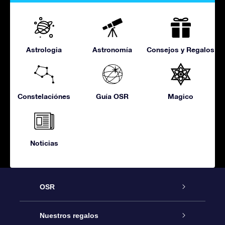
Astrologia
Astronomía
Consejos y Regalos
Constelaciónes
Guía OSR
Magico
Noticias
OSR
Atención
Nuestros regalos