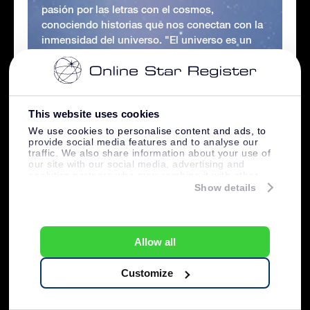
pasión por las letras con el cosmos,
conociendo historias que nos conectan con la
inmensidad del universo. "El universo es un
libro infinito." Carl Sagan. Una frase que es
una invitación a reflexionar sobre nuestro lugar
en él.
This website uses cookies
We use cookies to personalise content and ads, to
provide social media features and to analyse our
traffic. We also share information about your use of
our site with our social media, advertising and
analytics partners who may combine it with other
information that you’ve provided to them or that
Show details
they’ve collected from your use of their services.
Allow all
Customize