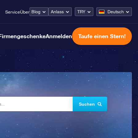
Blog
Anlass
TRY
Deutsch
Service
Über
Firmengeschenke
Anmelden
Taufe einen Stern!
Suchen