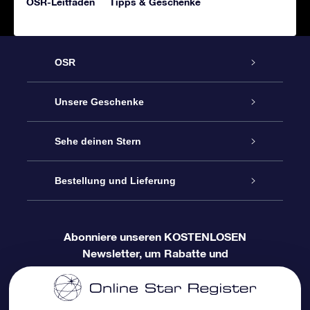
OSR-Leitfaden
Tipps & Geschenke
OSR
Service
Unsere Geschenke
Sterne schenken
Kontakt
Sehe deinen Stern
Sternregister
OSR-Geschenkpaket
Bestellung und Lieferung
Blog
Kundenlogin
OSR Star Finder App
Super Star Gift
Häufig Gestellte Fragen
Abonniere unseren KOSTENLOSEN
Newsletter, um Rabatte und
Zahlungsinformationen
Personalisierte Sternseite
OSR-Geschenkgutschein
Bewertungen
Produktneuigkeiten zu erhalten
Versandinformationen
One Million Stars
Firmengeschenke