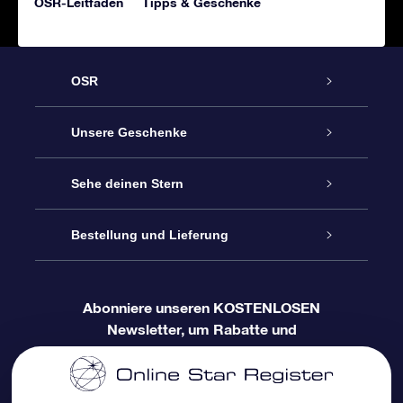
OSR-Leitfaden
Tipps & Geschenke
OSR
Service
Unsere Geschenke
Sterne schenken
Kontakt
Sehe deinen Stern
Sternregister
OSR-Geschenkpaket
Bestellung und Lieferung
Blog
Kundenlogin
OSR Star Finder App
Super Star Gift
Häufig Gestellte Fragen
Abonniere unseren KOSTENLOSEN
Newsletter, um Rabatte und
Zahlungsinformationen
Personalisierte Sternseite
OSR-Geschenkgutschein
Bewertungen
Produktneuigkeiten zu erhalten
Versandinformationen
One Million Stars
Firmengeschenke