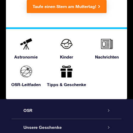
Taufe einen Stern am Muttertag!
Astronomie
Kinder
Nachrichten
OSR-Leitfaden
Tipps & Geschenke
OSR
Service
Unsere Geschenke