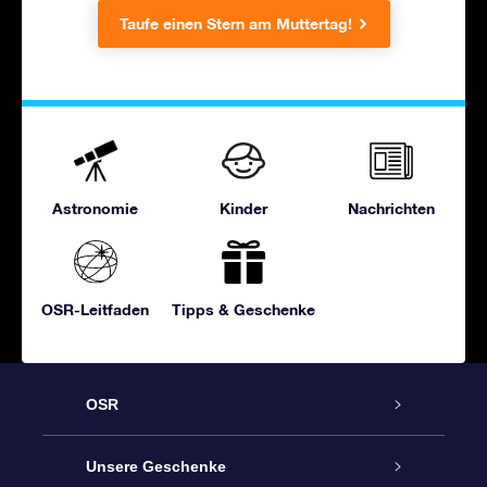
Taufe einen Stern am Muttertag!
Astronomie
Kinder
Nachrichten
OSR-Leitfaden
Tipps & Geschenke
OSR
Service
Unsere Geschenke