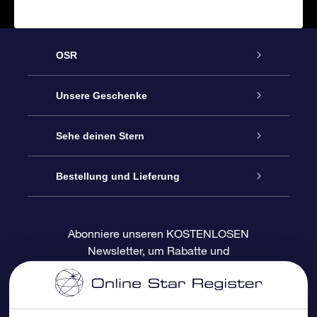
OSR
Service
Unsere Geschenke
Kontakt
Sterne schenken
Sehe deinen Stern
Blog
OSR-Geschenkpaket
Sternregister
Bestellung und Lieferung
Häufig Gestellte Fragen
Super Star Gift
OSR Star Finder App
Kundenlogin
Abonniere unseren KOSTENLOSEN
Newsletter, um Rabatte und
Bewertungen
OSR-Geschenkgutschein
Personalisierte Sternseite
Zahlungsinformationen
Produktneuigkeiten zu erhalten
Firmengeschenke
One Million Stars
Versandinformationen