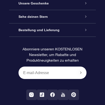
Service
Unsere Geschenke
Kontakt
Sterne schenken
Sehe deinen Stern
Blog
OSR-Geschenkpaket
Sternregister
Bestellung und Lieferung
Häufig Gestellte Fragen
Super Star Gift
OSR Star Finder App
Kundenlogin
Abonniere unseren KOSTENLOSEN
Newsletter, um Rabatte und
Bewertungen
OSR-Geschenkgutschein
Personalisierte Sternseite
Zahlungsinformationen
Produktneuigkeiten zu erhalten
Firmengeschenke
One Million Stars
Versandinformationen
OSR-Starsaver
Rückgaberecht
VR-App „Fliege mich zu den Sternen“
Sternbilder