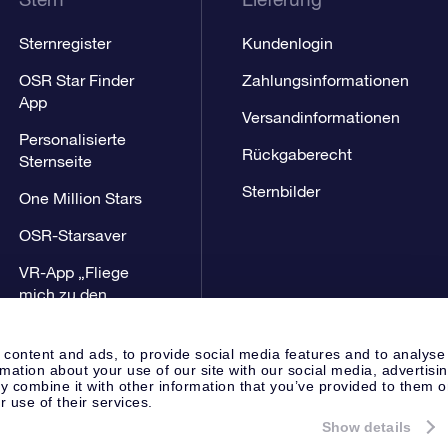
Sternregister
Kundenlogin
OSR Star Finder
Zahlungsinformationen
App
Versandinformationen
Personalisierte
Rückgaberecht
Sternseite
Sternbilder
One Million Stars
OSR-Starsaver
VR-App „Fliege
mich zu den
Sternen“
 content and ads, to provide social media features and to analyse
rmation about your use of our site with our social media, advertisi
 combine it with other information that you’ve provided to them o
r use of their services.
Show details
Presseseite
Datenschutzerklär
Apeldoorn, The Netherlands