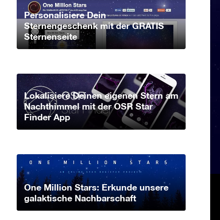
Personalisiere Dein
Sternengeschenk mit der GRATIS
Sternenseite
Lokalisiere Deinen eigenen Stern am
Nachthimmel mit der OSR Star
Finder App
One Million Stars: Erkunde unsere
galaktische Nachbarschaft