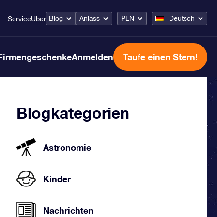
Blog
Anlass
PLN
Deutsch
Service
Über
Firmengeschenke
Anmelden
Taufe einen Stern!
Blogkategorien
Astronomie
Kinder
Nachrichten