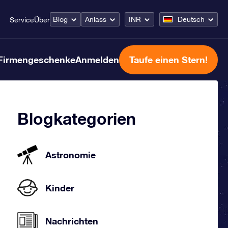
Blog
Anlass
INR
Deutsch
Service
Über
Firmengeschenke
Anmelden
Taufe einen Stern!
Blogkategorien
Astronomie
Kinder
Nachrichten