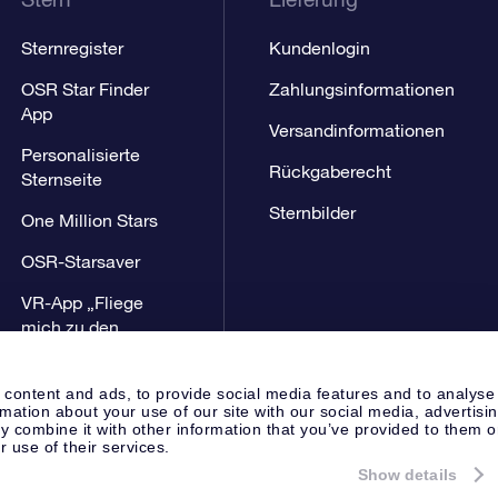
Sternregister
Kundenlogin
OSR Star Finder
Zahlungsinformationen
App
Versandinformationen
Personalisierte
Rückgaberecht
Sternseite
Sternbilder
One Million Stars
OSR-Starsaver
VR-App „Fliege
mich zu den
Sternen“
 content and ads, to provide social media features and to analyse
rmation about your use of our site with our social media, advertisi
 combine it with other information that you’ve provided to them o
r use of their services.
Show details
Presseseite
Datenschutzerklär
Apeldoorn, The Netherlands