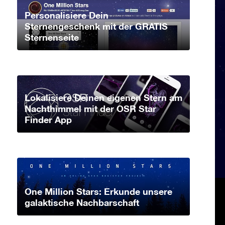
Personalisiere Dein
Sternengeschenk mit der GRATIS
Sternenseite
Lokalisiere Deinen eigenen Stern am
Nachthimmel mit der OSR Star
Finder App
One Million Stars: Erkunde unsere
galaktische Nachbarschaft