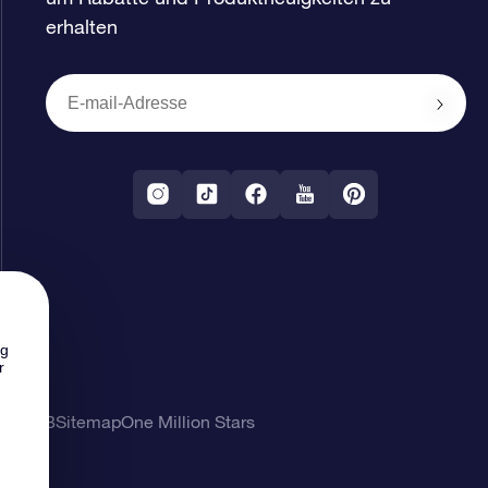
erhalten
ng
r
ung
AGB
Sitemap
One Million Stars