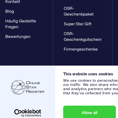
Kontakt
OSR-
Blog
Geschenkpaket
Häufig Gestellte
Super Star Gift
Fragen
OSR-
Bewertungen
Geschenkgutschein
Firmengeschenke
This website uses cookies
We use cookies to personalise
our traffic. We also share info
and analytics partners who may
that they’ve collected from you
Online Star Register BV
- Laan van de Maagd 83, 7324 BT 
,
Kundenservice:
help@osr.org
KVK: 60333553, VAT: NL 853
Allow all