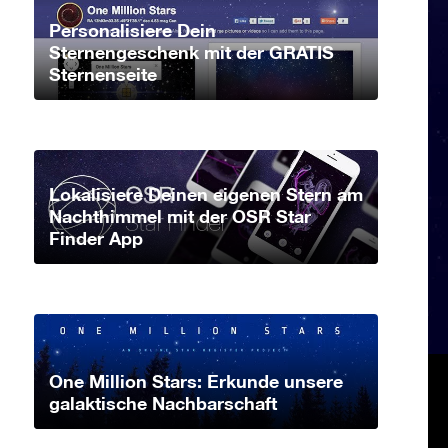
Personalisiere Dein
Sternengeschenk mit der GRATIS
Sternenseite
Lokalisiere Deinen eigenen Stern am
Nachthimmel mit der OSR Star
Finder App
One Million Stars: Erkunde unsere
galaktische Nachbarschaft