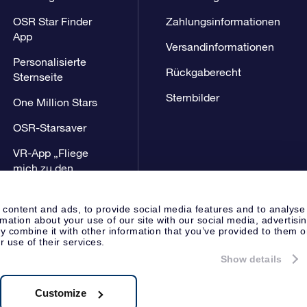
OSR Star Finder
Zahlungsinformationen
App
Versandinformationen
Personalisierte
Rückgaberecht
Sternseite
Sternbilder
One Million Stars
OSR-Starsaver
VR-App „Fliege
mich zu den
Sternen“
 content and ads, to provide social media features and to analyse
rmation about your use of our site with our social media, advertisi
 combine it with other information that you’ve provided to them o
r use of their services.
Show details
Presseseite
Datenschutzerklär
Apeldoorn, The Netherlands
8.62.722B01
Customize