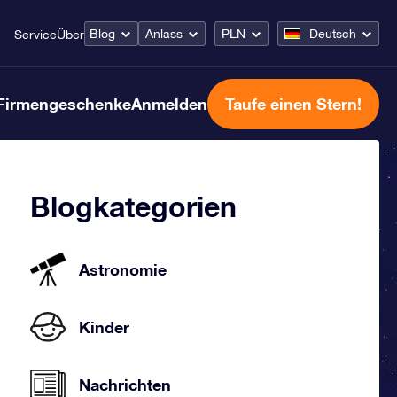
Blog
Anlass
PLN
Deutsch
Service
Über
Firmengeschenke
Anmelden
Taufe einen Stern!
Blogkategorien
Astronomie
Kinder
Nachrichten