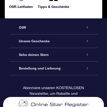
OSR-Leitfaden
Tipps & Geschenke
OSR
Service
Unsere Geschenke
Kontakt
Sterne schenken
Sehe deinen Stern
Blog
OSR-Geschenkpaket
Sternregister
Bestellung und Lieferung
Häufig Gestellte Fragen
Super Star Gift
OSR Star Finder App
Kundenlogin
Abonniere unseren KOSTENLOSEN
Newsletter, um Rabatte und
Bewertungen
OSR-Geschenkgutschein
Personalisierte Sternseite
Zahlungsinformationen
Produktneuigkeiten zu erhalten