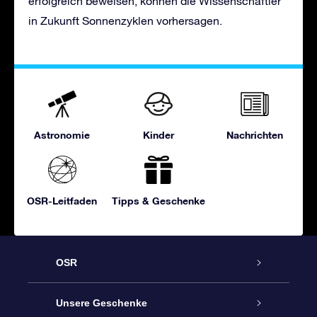
erfolgreich beweisen, können die Wissenschaftler
in Zukunft Sonnenzyklen vorhersagen.
Astronomie
Kinder
Nachrichten
OSR-Leitfaden
Tipps & Geschenke
OSR
Service
Unsere Geschenke