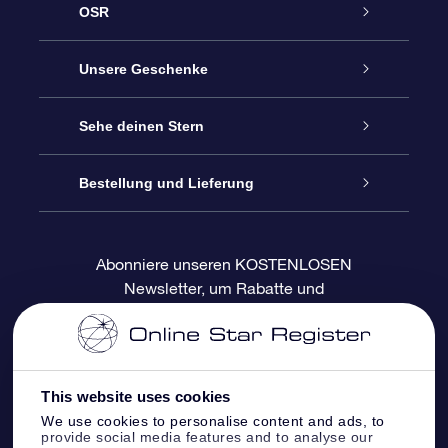
OSR
Service
Unsere Geschenke
Kontakt
Sterne schenken
Sehe deinen Stern
Blog
OSR-Geschenkpaket
Sternregister
Bestellung und Lieferung
Häufig Gestellte Fragen
Super Star Gift
OSR Star Finder App
Kundenlogin
Abonniere unseren KOSTENLOSEN
Newsletter, um Rabatte und
Bewertungen
OSR-Geschenkgutschein
Personalisierte Sternseite
Zahlungsinformationen
Produktneuigkeiten zu erhalten
Firmengeschenke
One Million Stars
Versandinformationen
This website uses cookies
OSR-Starsaver
Rückgaberecht
We use cookies to personalise content and ads, to
provide social media features and to analyse our