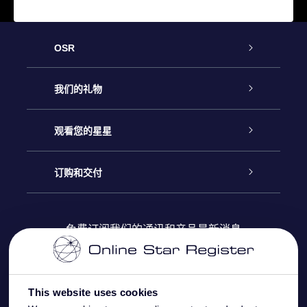
OSR
客户服务
我们的礼物
联系我们
Online Star礼物
观看您的星星
Online Star Register
博客
OSR 礼物包
订购和交付
OSR Star Finder App
常见问题解答
Super Star礼物
客户登录
免费订阅我们的通讯和产品最新消息
个性化的Star Page
评论
OSR 礼物卡
付款信息
One Million Stars
This website uses cookies
公司礼品
配送信息