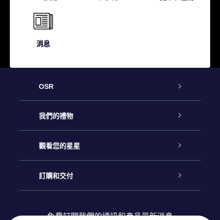
消息
OSR
客戶服務
我們的禮物
聯繫我們
Online Star禮物
觀看您的星星
博客
OSR禮物包
星星注册
訂購和交付
OSR Star Finder App
常見問題解答
Super Star 禮物
客戶登錄
免費訂閱我們的通訊和產品最新消息